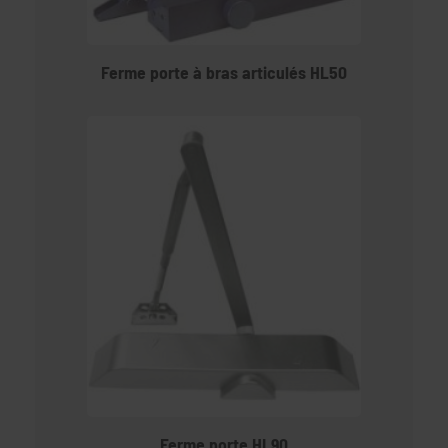
Ferme porte à bras articulés HL50
Ferme porte HL90