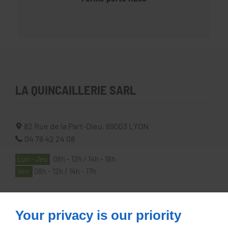
LA QUINCAILLERIE SARL
82 Rue de la Part-Dieu,
69003
LYON
04 78 42 24 08
Lun - Jeu
08h - 12h / 14h - 18h
Ven
08h - 12h / 14h - 17h
À PROPOS
Your privacy is our priority