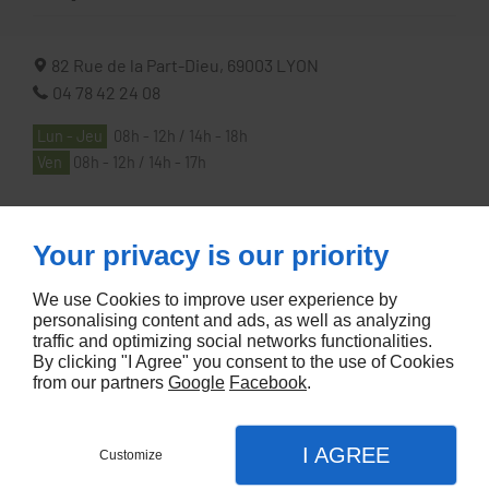
82 Rue de la Part-Dieu,
69003
LYON
04 78 42 24 08
Lun - Jeu
08h - 12h / 14h - 18h
Ven
08h - 12h / 14h - 17h
À PROPOS
Your privacy is our priority
We use Cookies to improve user experience by
Accueil
personalising content and ads, as well as analyzing
traffic and optimizing social networks functionalities.
Contactez-nous
By clicking "I Agree" you consent to the use of Cookies
Mentions légales
from our partners
Google
Facebook
.
Plan du site
I AGREE
Customize