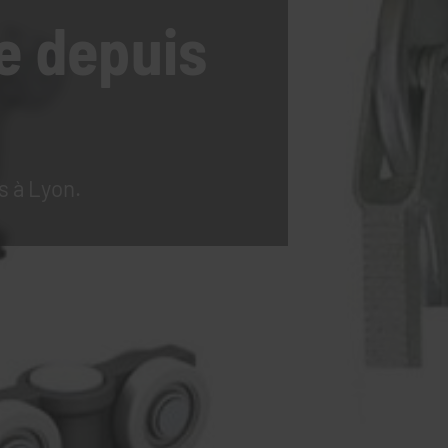
e
depuis
s à Lyon.