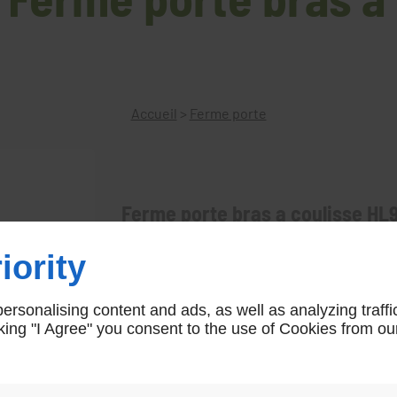
Accueil
>
Ferme porte
Ferme porte bras a coulisse HL
HL 93
iority
rsonalising content and ads, as well as analyzing traffi
icking "I Agree" you consent to the use of Cookies from ou