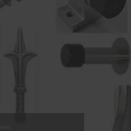
lètes