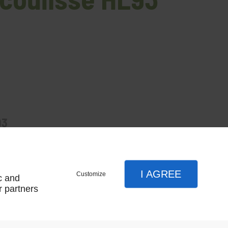
93
I AGREE
Customize
c and
r partners