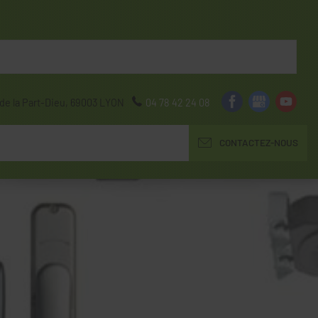
de la Part-Dieu,
69003
LYON
04 78 42 24 08
CONTACTEZ-NOUS