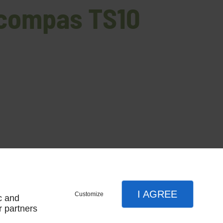
 compas TS10
droiteForce 2/3/4
I AGREE
Customize
c and
r partners