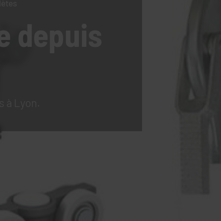
lètes
e
depuis
s à Lyon.