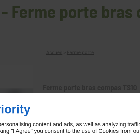
 - Ferme porte bras
Accueil
>
Ferme porte
Ferme porte bras compas TS10
Ferme-porte à bras compas et crémaillère 
iority
AR00075
Esb Eco
rsonalising content and ads, as well as analyzing traffi
icking "I Agree" you consent to the use of Cookies from ou