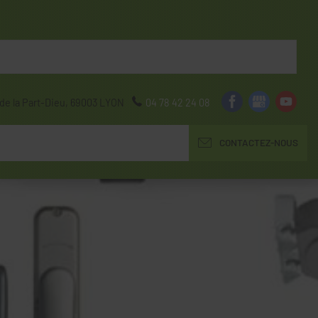
de la Part-Dieu,
69003
LYON
04 78 42 24 08
CONTACTEZ-NOUS