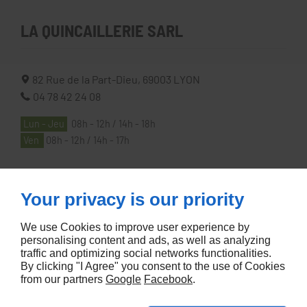
LA QUINCAILLERIE SARL
82 Rue de la Part-Dieu,
69003
LYON
04 78 42 24 08
Lun - Jeu
08h - 12h / 14h - 18h
Ven
08h - 12h / 14h - 17h
À PROPOS
Your privacy is our priority
We use Cookies to improve user experience by
Accueil
personalising content and ads, as well as analyzing
traffic and optimizing social networks functionalities.
Contactez-nous
By clicking "I Agree" you consent to the use of Cookies
Mentions légales
from our partners
Google
Facebook
.
Plan du site