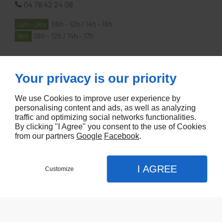
04 78 42 24 08
Lun - Jeu
08h - 12h / 14h - 18h
Ven
08h - 12h / 14h - 17h
À PROPOS
Your privacy is our priority
We use Cookies to improve user experience by
Accueil
personalising content and ads, as well as analyzing
traffic and optimizing social networks functionalities.
Contactez-nous
By clicking "I Agree" you consent to the use of Cookies
Mentions légales
from our partners
Google
Facebook
.
Plan du site
I AGREE
Customize
Referencement de site Lyon