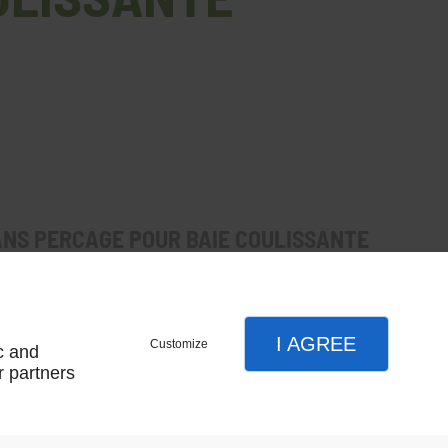
NS PERCAGE POUR BAIE COULISSANTE
on pour protéger les enfants, les animaux et les
I AGREE
Customize
c and
r partners