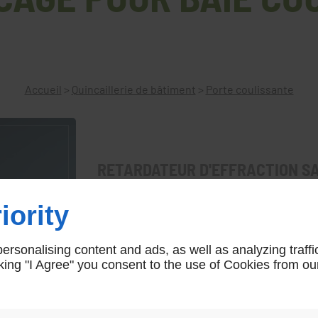
Accueil
>
Quincaillerie de bâtiment
>
Porte coulissante
RETARDATEUR D'EFFRACTION SA
Une solution anti-ouverture et anti-effracti
iority
logements.
Sans perçage
rsonalising content and ads, as well as analyzing traffi
icking "I Agree" you consent to the use of Cookies from ou
BKB