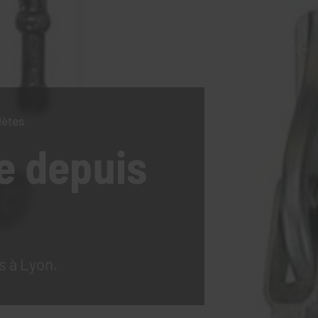
lètes
e
depuis
s à Lyon.