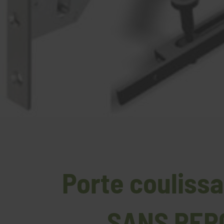
Porte couliss
SANS PER