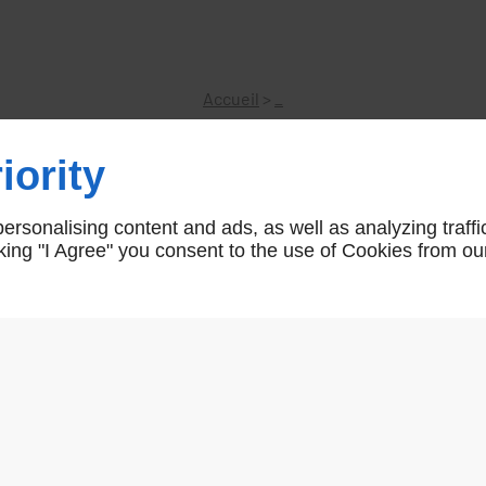
Accueil
>
_
iority
Ferrures rail sportub 50x40
rsonalising content and ads, as well as analyzing traffi
icking "I Agree" you consent to the use of Cookies from ou
r5a