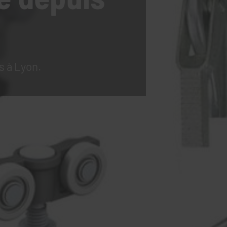
s à Lyon.