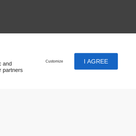
I AGREE
Customize
c and
r partners