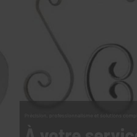
Précision, professionnalisme et solutions comp
À votre servic