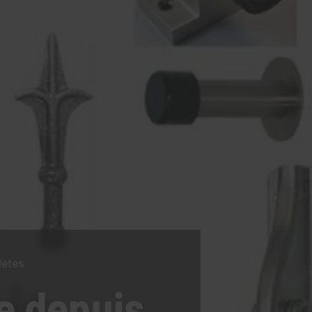
lètes
e
depuis