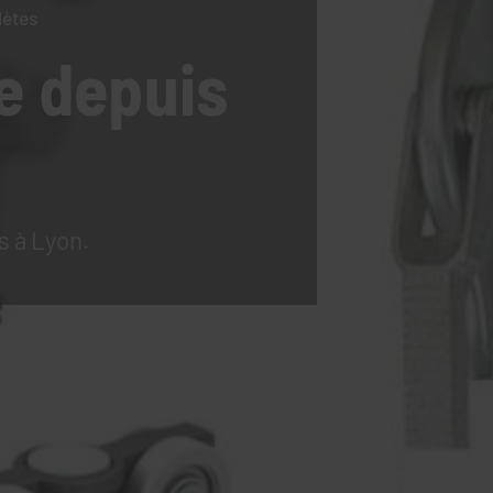
lètes
e
depuis
s à Lyon.