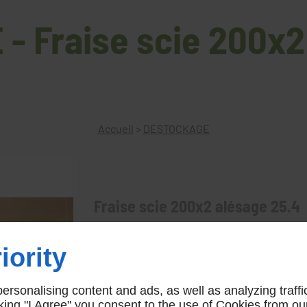
 Fraise scie 200x2
Accueil
>
DESTOCKAGE
Fraise scie 200x2 alésage 25.4
Fraise scie 200x2 alésage 25.4
iority
rsonalising content and ads, as well as analyzing traffi
icking "I Agree" you consent to the use of Cookies from ou