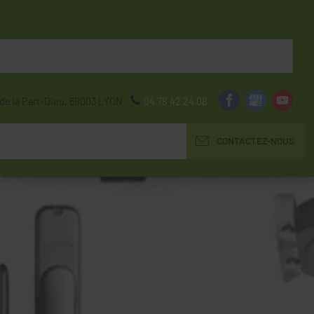
de la Part-Dieu,
69003
LYON
04 78 42 24 08
CONTACTEZ-NOUS