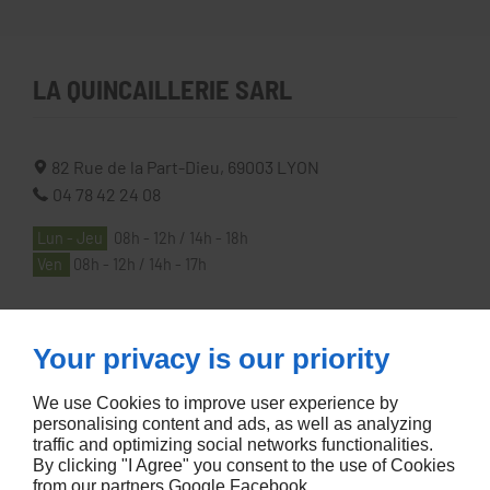
LA QUINCAILLERIE SARL
82 Rue de la Part-Dieu,
69003
LYON
04 78 42 24 08
Lun - Jeu
08h - 12h / 14h - 18h
Ven
08h - 12h / 14h - 17h
À PROPOS
Your privacy is our priority
We use Cookies to improve user experience by
Accueil
personalising content and ads, as well as analyzing
traffic and optimizing social networks functionalities.
Contactez-nous
By clicking "I Agree" you consent to the use of Cookies
Mentions légales
from our partners
Google
Facebook
.