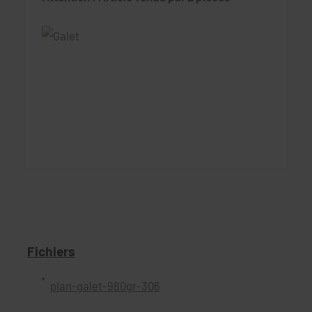
Fichiers
plan-galet-980gr-306