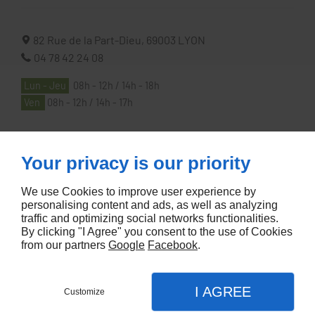
82 Rue de la Part-Dieu,
69003
LYON
04 78 42 24 08
Lun - Jeu
08h - 12h / 14h - 18h
Ven
08h - 12h / 14h - 17h
À PROPOS
Your privacy is our priority
We use Cookies to improve user experience by
Accueil
personalising content and ads, as well as analyzing
traffic and optimizing social networks functionalities.
Contactez-nous
By clicking "I Agree" you consent to the use of Cookies
Mentions légales
from our partners
Google
Facebook
.
Plan du site
I AGREE
Customize