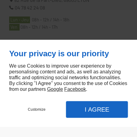
04 78 42 24 08
Lun - Jeu
08h - 12h / 14h - 18h
Ven
08h - 12h / 14h - 17h
À PROPOS
Your privacy is our priority
We use Cookies to improve user experience by
Accueil
personalising content and ads, as well as analyzing
traffic and optimizing social networks functionalities.
Contactez-nous
By clicking "I Agree" you consent to the use of Cookies
Mentions légales
from our partners
Google
Facebook
.
Plan du site
I AGREE
Customize