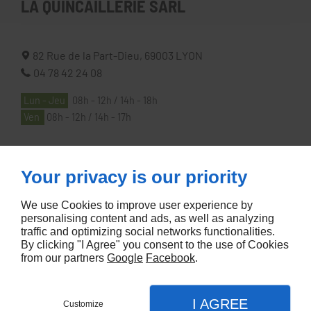
LA QUINCAILLERIE SARL
82 Rue de la Part-Dieu,
69003
LYON
04 78 42 24 08
Lun - Jeu
08h - 12h / 14h - 18h
Ven
08h - 12h / 14h - 17h
À PROPOS
Your privacy is our priority
We use Cookies to improve user experience by
Accueil
personalising content and ads, as well as analyzing
traffic and optimizing social networks functionalities.
Contactez-nous
By clicking "I Agree" you consent to the use of Cookies
Mentions légales
from our partners
Google
Facebook
.
Plan du site
I AGREE
Customize