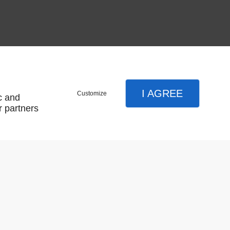
I AGREE
Customize
c and
r partners