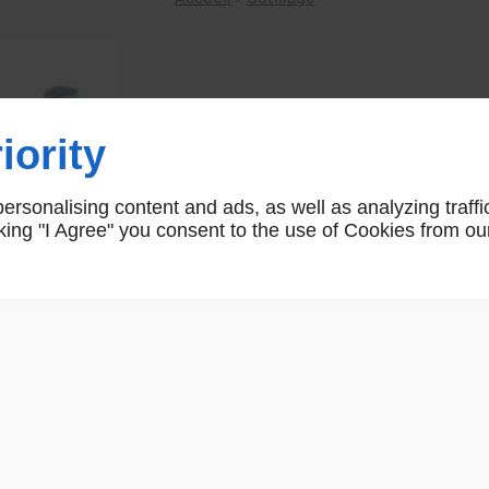
Jeu de clés 6 pans
iority
7135500
rsonalising content and ads, as well as analyzing traffi
icking "I Agree" you consent to the use of Cookies from ou