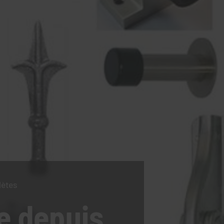
lètes
e
depuis