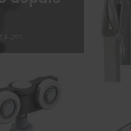
s à Lyon.