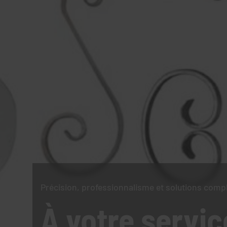
Précision, professionnalisme et solutions comp
À votre servic