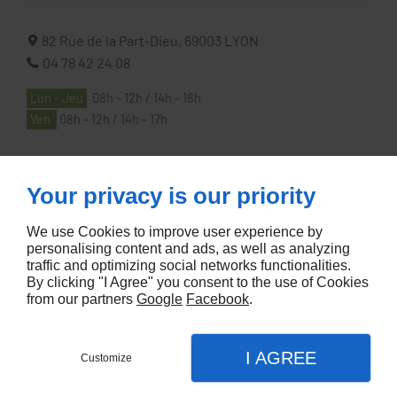
82 Rue de la Part-Dieu,
69003
LYON
04 78 42 24 08
Lun - Jeu
08h - 12h / 14h - 18h
Ven
08h - 12h / 14h - 17h
À PROPOS
Your privacy is our priority
We use Cookies to improve user experience by
Accueil
personalising content and ads, as well as analyzing
traffic and optimizing social networks functionalities.
Contactez-nous
By clicking "I Agree" you consent to the use of Cookies
Mentions légales
from our partners
Google
Facebook
.
Plan du site
I AGREE
Customize