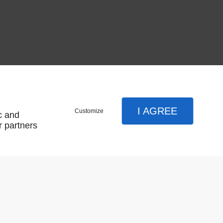
TIVE CYL EURO
I AGREE
Customize
c and
r partners