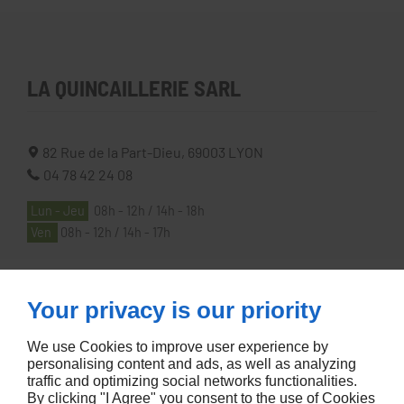
LA QUINCAILLERIE SARL
82 Rue de la Part-Dieu,
69003
LYON
04 78 42 24 08
Lun - Jeu
08h - 12h / 14h - 18h
Ven
08h - 12h / 14h - 17h
À PROPOS
Your privacy is our priority
We use Cookies to improve user experience by
Accueil
personalising content and ads, as well as analyzing
traffic and optimizing social networks functionalities.
Contactez-nous
By clicking "I Agree" you consent to the use of Cookies