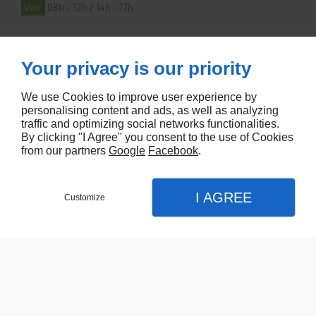
Ven
08h - 12h / 14h - 17h
À PROPOS
Your privacy is our priority
We use Cookies to improve user experience by
Accueil
personalising content and ads, as well as analyzing
traffic and optimizing social networks functionalities.
Contactez-nous
By clicking "I Agree" you consent to the use of Cookies
Mentions légales
from our partners
Google
Facebook
.
Plan du site
I AGREE
Customize
Referencement de site Lyon