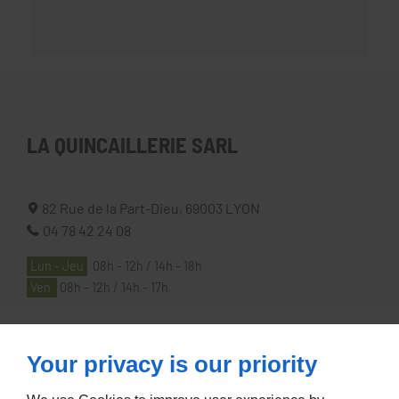
LA QUINCAILLERIE SARL
82 Rue de la Part-Dieu,
69003
LYON
04 78 42 24 08
Lun - Jeu
08h - 12h / 14h - 18h
Ven
08h - 12h / 14h - 17h
À PROPOS
Your privacy is our priority