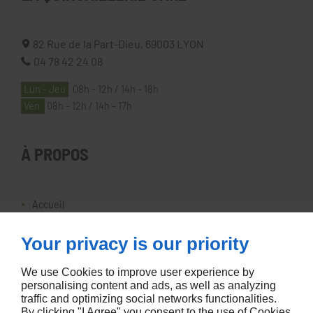
82 Rue de la Part-Dieu,
69003
LYON
04 78 42 24 08
Lun - Jeu
08h - 12h / 14h - 18h
Ven
08h - 12h / 14h - 17h
À PROPOS
Accueil
Contactez-nous
Your privacy is our priority
Mentions légales
Plan du site
We use Cookies to improve user experience by
personalising content and ads, as well as analyzing
traffic and optimizing social networks functionalities.
By clicking "I Agree" you consent to the use of Cookies