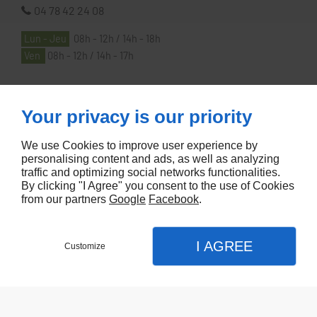
04 78 42 24 08
Lun - Jeu
08h - 12h / 14h - 18h
Ven
08h - 12h / 14h - 17h
À PROPOS
Your privacy is our priority
We use Cookies to improve user experience by
Accueil
personalising content and ads, as well as analyzing
traffic and optimizing social networks functionalities.
Contactez-nous
By clicking "I Agree" you consent to the use of Cookies
Mentions légales
from our partners
Google
Facebook
.
Plan du site
I AGREE
Customize
Referencement de site Lyon