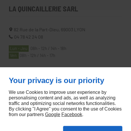
LA QUINCAILLERIE SARL
82 Rue de la Part-Dieu,
69003
LYON
04 78 42 24 08
Lun - Jeu
08h - 12h / 14h - 18h
Ven
08h - 12h / 14h - 17h
À PROPOS
Your privacy is our priority
We use Cookies to improve user experience by
Accueil
personalising content and ads, as well as analyzing
traffic and optimizing social networks functionalities.
Contactez-nous
By clicking "I Agree" you consent to the use of Cookies
Mentions légales
from our partners
Google
Facebook
.
Plan du site