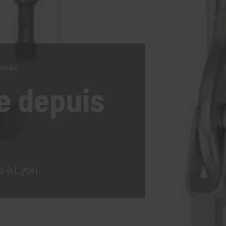
lètes
e
depuis
s à Lyon.