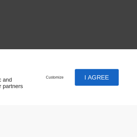
t longueur 165mmLes paumelles à ressort doivent
140mm à souder ref acier brut AR01793REF INOX 304
I AGREE
Customize
c and
r partners