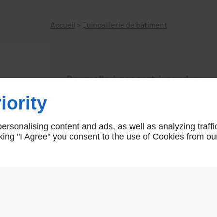
Accueil
>
Quincaillerie de bâtiment
Paumelle à ressort à souder
iority
Paumelles acier brut à souder avec ressor
êtres coupler avec des paumelle longueur 
rsonalising content and ads, as well as analyzing traffi
AR03619
icking "I Agree" you consent to the use of Cookies from ou
AR01793