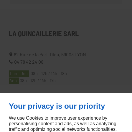
LA QUINCAILLERIE SARL
82 Rue de la Part-Dieu,
69003
LYON
04 78 42 24 08
Lun - Jeu
08h - 12h / 14h - 18h
Ven
08h - 12h / 14h - 17h
À PROPOS
Your privacy is our priority
We use Cookies to improve user experience by
Accueil
personalising content and ads, as well as analyzing
traffic and optimizing social networks functionalities.
Contactez-nous