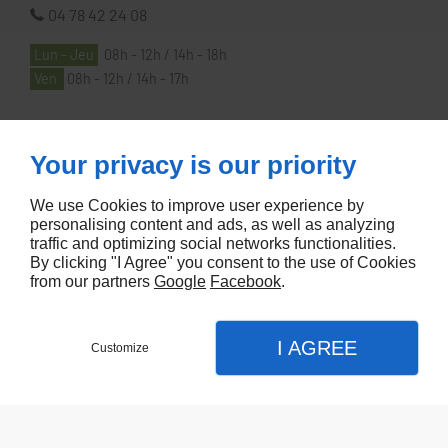
04 78 42 24 08
Lun - Jeu
08h - 12h / 14h - 18h
Ven
08h - 12h / 14h - 17h
À PROPOS
Your privacy is our priority
We use Cookies to improve user experience by
Accueil
personalising content and ads, as well as analyzing
traffic and optimizing social networks functionalities.
Contactez-nous
By clicking "I Agree" you consent to the use of Cookies
Mentions légales
from our partners
Google
Facebook
.
Plan du site
I AGREE
Customize
Referencement de site Lyon