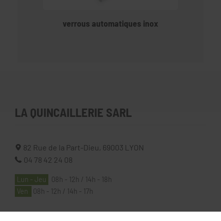
verrous automatiques inox
LA QUINCAILLERIE SARL
82 Rue de la Part-Dieu,
69003
LYON
04 78 42 24 08
Lun - Jeu
08h - 12h / 14h - 18h
Ven
08h - 12h / 14h - 17h