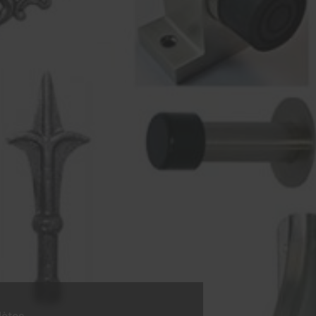
lètes