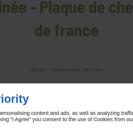
inée - Plaque de ch
de france
Accueil
>
Accessoire de cheminée
iority
Plaque de cheminée couronne d
rsonalising content and ads, as well as analyzing traffi
couronne de france
icking "I Agree" you consent to the use of Cookies from ou