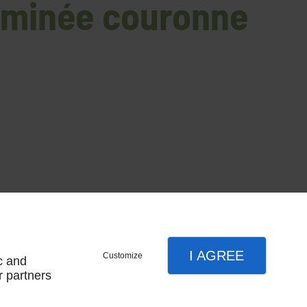
eminée couronne
e france
I AGREE
Customize
c and
r partners