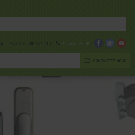
de la Part-Dieu,
69003
LYON
04 78 42 24 08
CONTACTEZ-NOUS