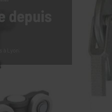
e
depuis
s à Lyon.