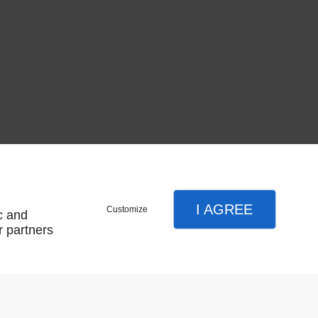
I AGREE
Customize
c and
r partners