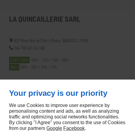
LA QUINCAILLERIE SARL
82 Rue de la Part-Dieu,
69003
LYON
04 78 42 24 08
Lun - Jeu
08h - 12h / 14h - 18h
Ven
08h - 12h / 14h - 17h
À PROPOS
Your privacy is our priority
We use Cookies to improve user experience by
Accueil
personalising content and ads, as well as analyzing
traffic and optimizing social networks functionalities.
Contactez-nous
By clicking "I Agree" you consent to the use of Cookies
Mentions légales
from our partners
Google
Facebook
.
Plan du site