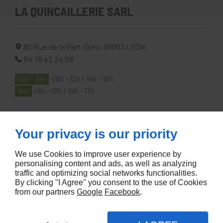
LA QUINCAILLERIE SARL
82 Rue de la Part-Dieu,
69003
LYON
04 78 42 24 08
Lun - Jeu
08h - 12h / 14h - 18h
Ven
08h - 12h / 14h - 17h
À PROPOS
Your privacy is our priority
We use Cookies to improve user experience by
Accueil
personalising content and ads, as well as analyzing
traffic and optimizing social networks functionalities.
Contactez-nous
By clicking "I Agree" you consent to the use of Cookies
Mentions légales
from our partners
Google
Facebook
.
Plan du site