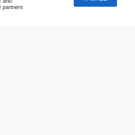
c and
r partners