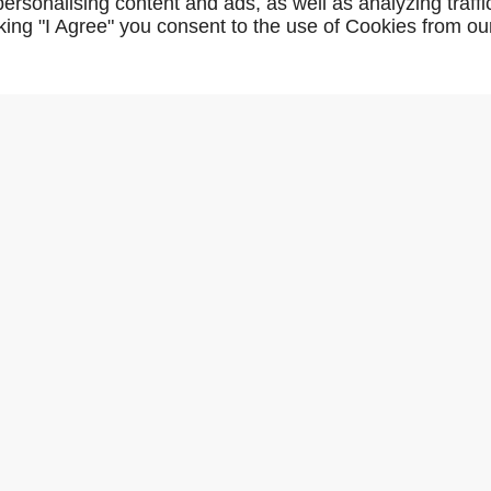
rsonalising content and ads, as well as analyzing traffi
icking "I Agree" you consent to the use of Cookies from ou