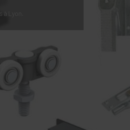
s à Lyon.