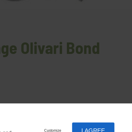
age Olivari Bond
I AGREE
Customize