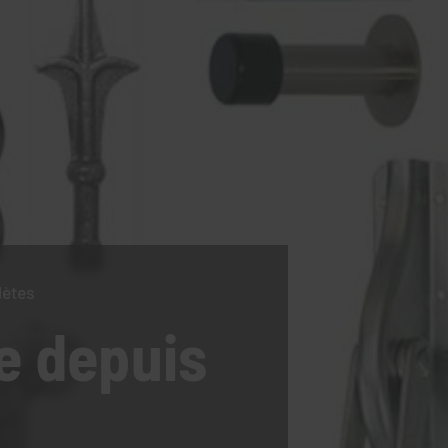
lètes
e
depuis