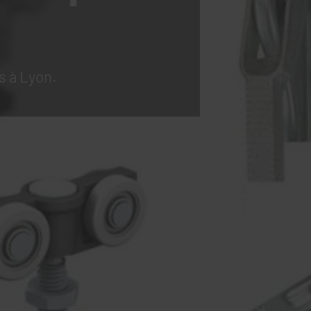
s à Lyon.