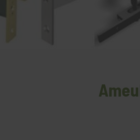
Ameub