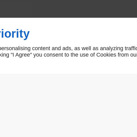
Porte chapeaux
iority
AR01153
rsonalising content and ads, as well as analyzing traffi
icking "I Agree" you consent to the use of Cookies from ou