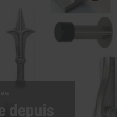
lètes
e
depuis