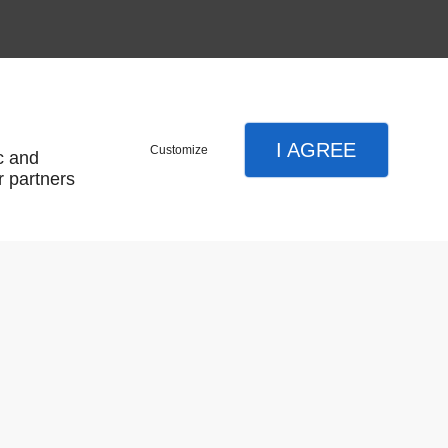
I AGREE
Customize
c and
r partners