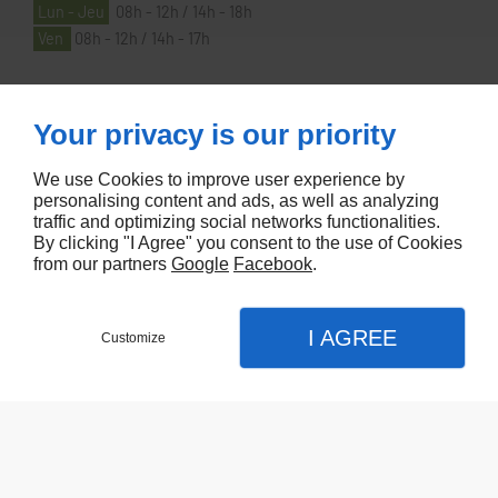
Lun - Jeu
08h - 12h / 14h - 18h
Ven
08h - 12h / 14h - 17h
À PROPOS
Your privacy is our priority
We use Cookies to improve user experience by
Accueil
personalising content and ads, as well as analyzing
traffic and optimizing social networks functionalities.
Contactez-nous
By clicking "I Agree" you consent to the use of Cookies
Mentions légales
from our partners
Google
Facebook
.
Plan du site
I AGREE
Customize
Referencement de site Lyon