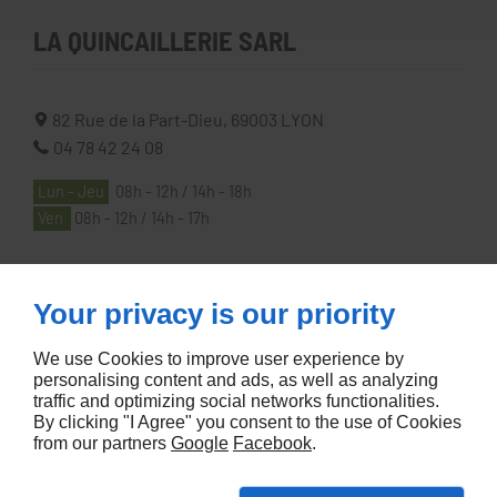
LA QUINCAILLERIE SARL
82 Rue de la Part-Dieu,
69003
LYON
04 78 42 24 08
Lun - Jeu
08h - 12h / 14h - 18h
Ven
08h - 12h / 14h - 17h
À PROPOS
Your privacy is our priority
We use Cookies to improve user experience by
Accueil
personalising content and ads, as well as analyzing
traffic and optimizing social networks functionalities.
Contactez-nous
By clicking "I Agree" you consent to the use of Cookies
Mentions légales
from our partners
Google
Facebook
.
Plan du site