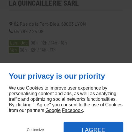
LA QUINCAILLERIE SARL
82 Rue de la Part-Dieu,
69003
LYON
04 78 42 24 08
Lun - Jeu
08h - 12h / 14h - 18h
Ven
08h - 12h / 14h - 17h
À PROPOS
Your privacy is our priority
We use Cookies to improve user experience by
Accueil
personalising content and ads, as well as analyzing
Contactez-nous
traffic and optimizing social networks functionalities.
By clicking "I Agree" you consent to the use of Cookies
Mentions légales
from our partners
Google
Facebook
.
Plan du site
I AGREE
Customize