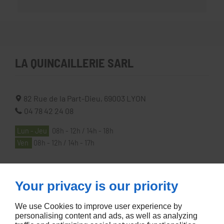
LA QUINCAILLERIE SARL
82 Rue de la Part-Dieu,
69003
LYON
04 78 42 24 08
Lun - Jeu
08h - 12h / 14h - 18h
Ven
08h - 12h / 14h - 17h
À PROPOS
Your privacy is our priority
We use Cookies to improve user experience by
Accueil
personalising content and ads, as well as analyzing