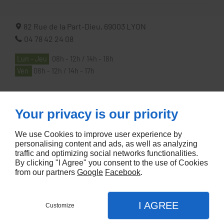
82 Rue de la Part-Dieu,
69003
LYON
04 78 42 24 08
Lun - Jeu
08h - 12h / 14h - 18h
Ven
08h - 12h / 14h - 17h
À PROPOS
Your privacy is our priority
We use Cookies to improve user experience by
Accueil
personalising content and ads, as well as analyzing
traffic and optimizing social networks functionalities.
Contactez-nous
By clicking "I Agree" you consent to the use of Cookies
Mentions légales
from our partners
Google
Facebook
.
Plan du site
I AGREE
Customize