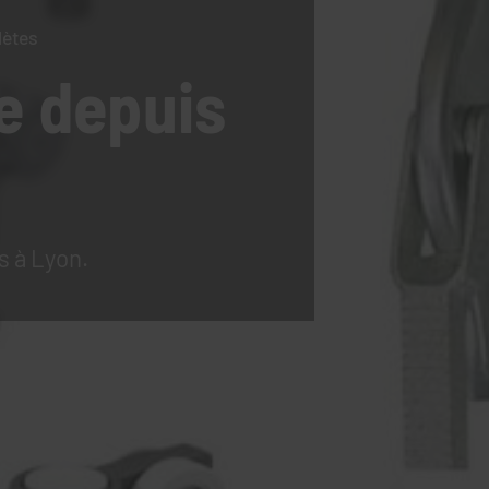
lètes
e
depuis
s à Lyon.