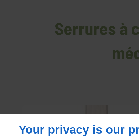
Serrures à 
méc
Your privacy is our pr