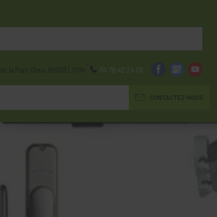
de la Part-Dieu,
69003
LYON
04 78 42 24 08
CONTACTEZ-NOUS