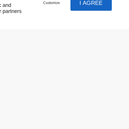
I AGREE
Customize
c and
r partners