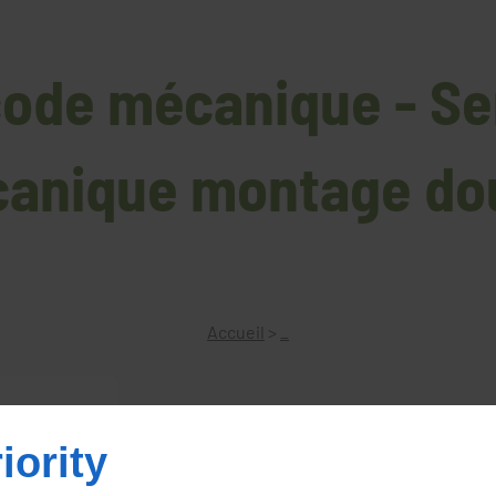
code mécanique - Se
anique montage do
Accueil
>
_
iority
Serrure à code mécanique mon