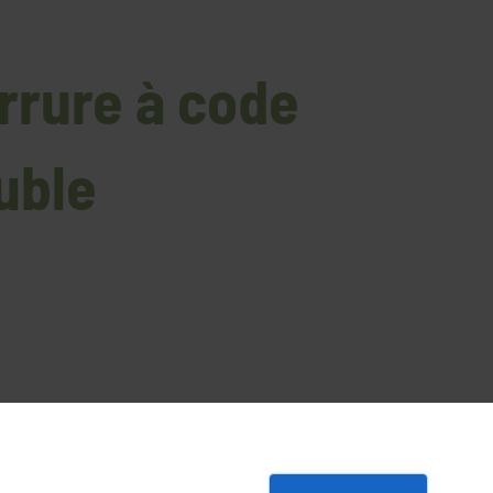
rrure à code
uble
tage double