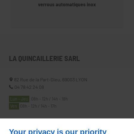
verrous automatiques inox
LA QUINCAILLERIE SARL
82 Rue de la Part-Dieu,
69003
LYON
04 78 42 24 08
Lun - Jeu
08h - 12h / 14h - 18h
Ven
08h - 12h / 14h - 17h
À PROPOS
Your privacy is our priority