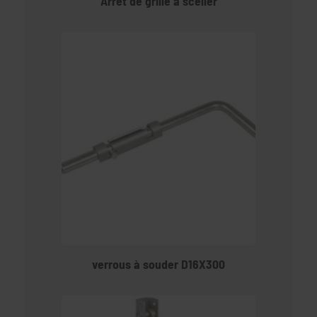
Arrêt de grille à sceller
verrous à souder D16X300