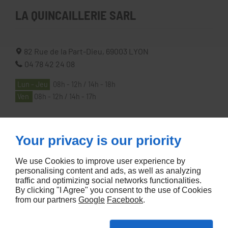
LA QUINCAILLERIE SARL
82 Rue de la Part-Dieu,
69003
LYON
04 78 42 24 08
Lun - Jeu
08h - 12h / 14h - 18h
Ven
08h - 12h / 14h - 17h
À PROPOS
Your privacy is our priority
We use Cookies to improve user experience by
Accueil
personalising content and ads, as well as analyzing
traffic and optimizing social networks functionalities.
Contactez-nous
By clicking "I Agree" you consent to the use of Cookies
Mentions légales
from our partners
Google
Facebook
.
Plan du site