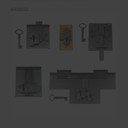
AR00122