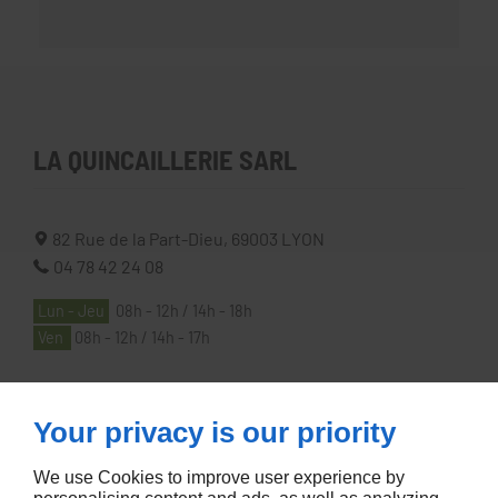
LA QUINCAILLERIE SARL
82 Rue de la Part-Dieu,
69003
LYON
04 78 42 24 08
Lun - Jeu
08h - 12h / 14h - 18h
Ven
08h - 12h / 14h - 17h
À PROPOS
Your privacy is our priority
We use Cookies to improve user experience by
Accueil