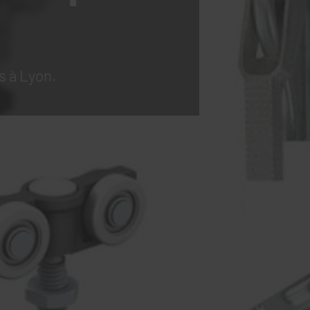
s à Lyon.