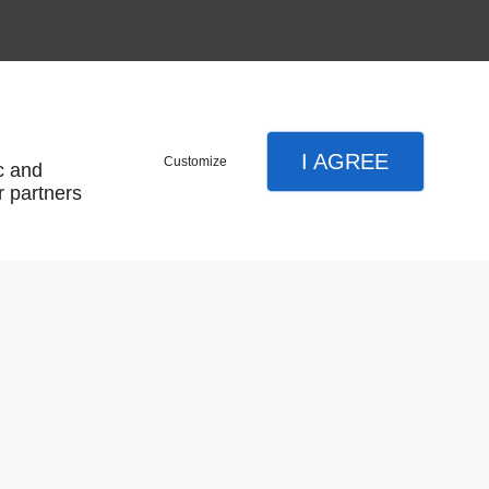
I AGREE
Customize
c and
r partners