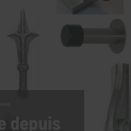
lètes
e
depuis