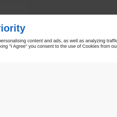
Serrure électrique JPM CISA
iority
AXE 60 / AXE 70
rsonalising content and ads, as well as analyzing traffi
AR00504/AR00505
icking "I Agree" you consent to the use of Cookies from ou