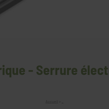
rique - Serrure élec
Accueil
>
_