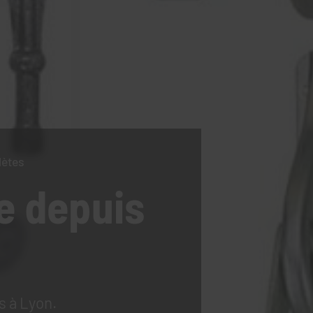
lètes
e
depuis
s à Lyon.