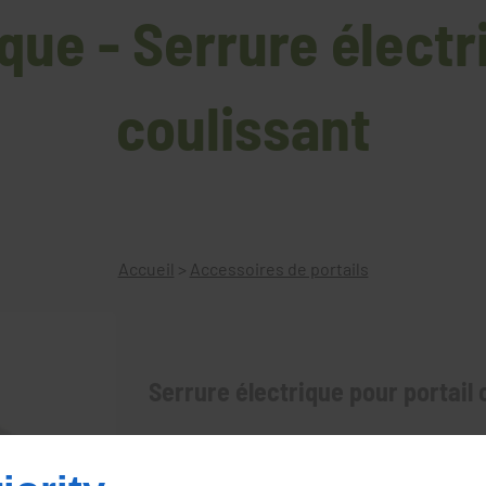
que - Serrure électr
coulissant
Accueil
>
Accessoires de portails
Serrure électrique pour portail 
La serrure électrique V09 est l'unique serr
appliquée sur portails coulissants se trouv