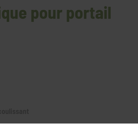
ique pour portail
coulissant
ure à haute fiabilité spécialement conçue pour être
ant à l'extérieur, manuels ou automatiques.