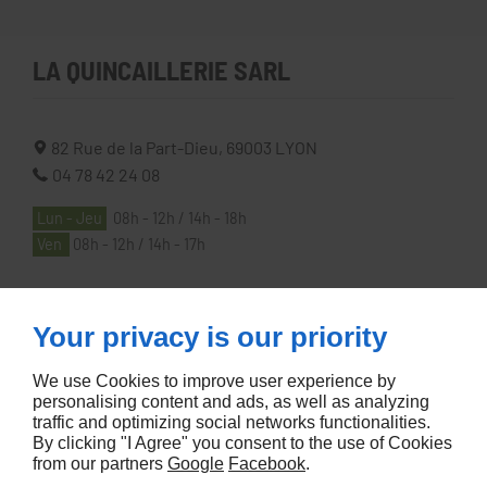
LA QUINCAILLERIE SARL
82 Rue de la Part-Dieu,
69003
LYON
04 78 42 24 08
Lun - Jeu
08h - 12h / 14h - 18h
Ven
08h - 12h / 14h - 17h
À PROPOS
Your privacy is our priority
We use Cookies to improve user experience by
Accueil
personalising content and ads, as well as analyzing
traffic and optimizing social networks functionalities.
Contactez-nous
By clicking "I Agree" you consent to the use of Cookies
Mentions légales
from our partners
Google
Facebook
.
Plan du site