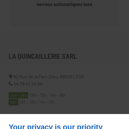
verrous automatiques inox
LA QUINCAILLERIE SARL
82 Rue de la Part-Dieu,
69003
LYON
04 78 42 24 08
Lun - Jeu
08h - 12h / 14h - 18h
Ven
08h - 12h / 14h - 17h
À PROPOS
Your privacy is our priority