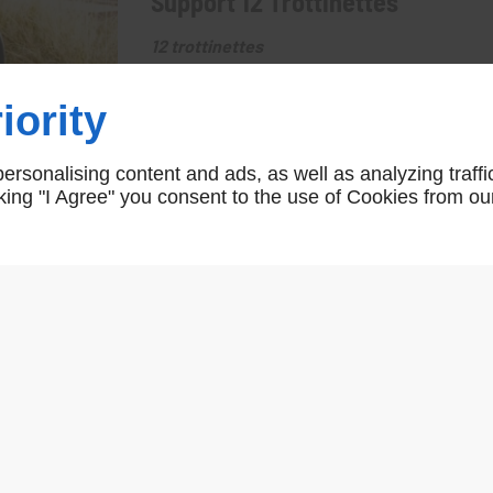
Support 12 Trottinettes
12 trottinettes
iority
rsonalising content and ads, as well as analyzing traffi
icking "I Agree" you consent to the use of Cookies from ou