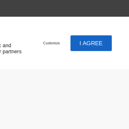
I AGREE
Customize
c and
r partners