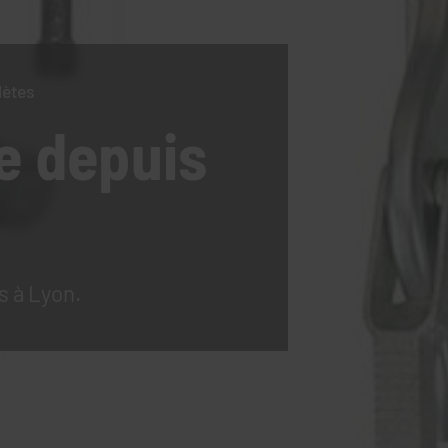
lètes
e
depuis
s à Lyon.