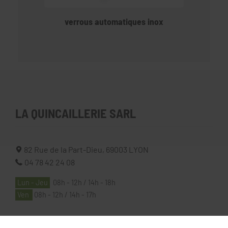
verrous automatiques inox
LA QUINCAILLERIE SARL
82 Rue de la Part-Dieu,
69003
LYON
04 78 42 24 08
Lun - Jeu
08h - 12h / 14h - 18h
Ven
08h - 12h / 14h - 17h