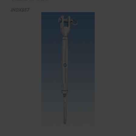
INOX937