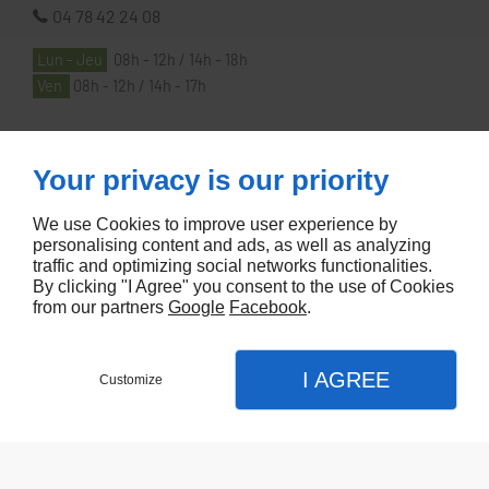
04 78 42 24 08
Lun - Jeu
08h - 12h / 14h - 18h
Ven
08h - 12h / 14h - 17h
À PROPOS
Your privacy is our priority
We use Cookies to improve user experience by
Accueil
personalising content and ads, as well as analyzing
traffic and optimizing social networks functionalities.
Contactez-nous
By clicking "I Agree" you consent to the use of Cookies
Mentions légales
from our partners
Google
Facebook
.
Plan du site
I AGREE
Customize
Referencement de site Lyon